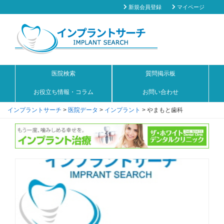
新規会員登録
マイページ
医院検索
質問掲示板
お役立ち情報・コラム
お問い合わせ
インプラントサーチ
>
医院データ
>
インプラント
>
やまもと歯科