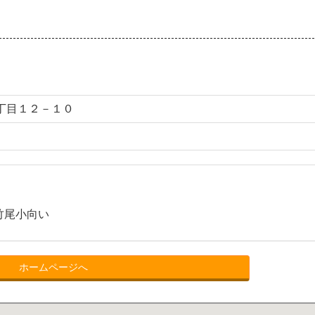
丁目１２－１０
竹尾小向い
ホームページへ