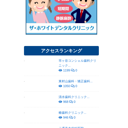
アクセスランキング
市ヶ谷コンシェル歯科クリ
ニック...
1199
0
東村山歯科・矯正歯科...
1050
0
清水歯科クリニック...
968
0
椿歯科クリニック...
946
0