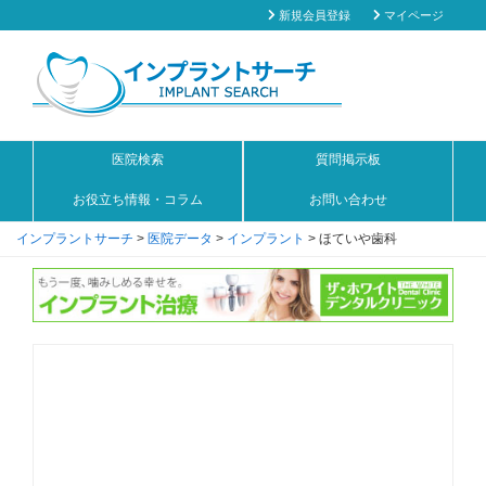
新規会員登録
マイページ
医院検索
質問掲示板
お役立ち情報・コラム
お問い合わせ
インプラントサーチ
>
医院データ
>
インプラント
>
ほていや歯科