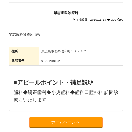
早志歯科診療所
［掲載日］2019/11/13
306
0
早志歯科診療所情報
住所
東広島市西条昭和町１３－３７
電話番号
0120-559195
■アピールポイント・補足説明
歯科◆矯正歯科◆小児歯科◆歯科口腔外科 訪問診
療もいたします
ホームページへ