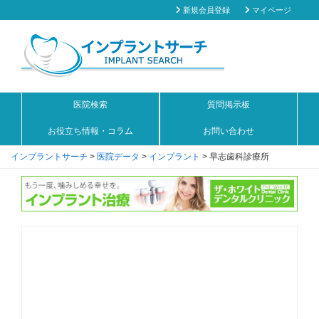
新規会員登録
マイページ
医院検索
質問掲示板
お役立ち情報・コラム
お問い合わせ
インプラントサーチ
>
医院データ
>
インプラント
>
早志歯科診療所