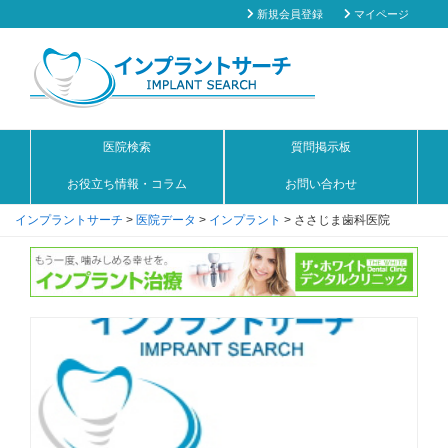
新規会員登録
マイページ
医院検索
質問掲示板
お役立ち情報・コラム
お問い合わせ
インプラントサーチ
>
医院データ
>
インプラント
>
ささじま歯科医院