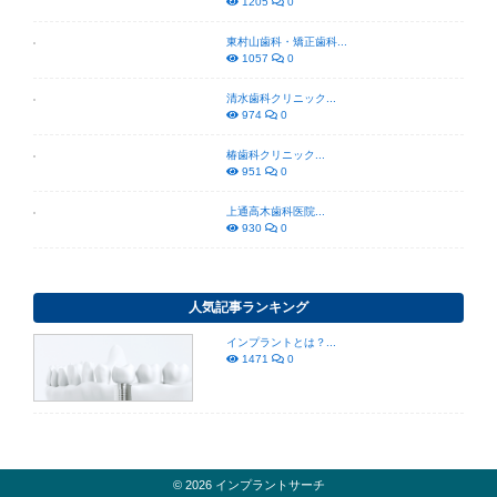
1205
0
東村山歯科・矯正歯科...
1057
0
清水歯科クリニック...
974
0
椿歯科クリニック...
951
0
上通高木歯科医院...
930
0
人気記事ランキング
インプラントとは？...
1471
0
© 2026 インプラントサーチ