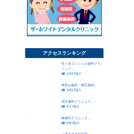
アクセスランキング
市ヶ谷コンシェル歯科クリ
ニック...
1203
0
東村山歯科・矯正歯科...
1055
0
清水歯科クリニック...
972
0
椿歯科クリニック...
948
0