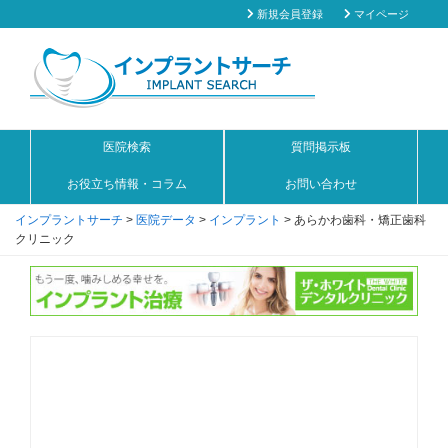
新規会員登録
マイページ
医院検索
質問掲示板
お役立ち情報・コラム
お問い合わせ
インプラントサーチ
>
医院データ
>
インプラント
>
あらかわ歯科・矯正歯科
クリニック