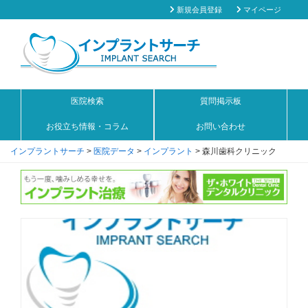
新規会員登録
マイページ
医院検索
質問掲示板
お役立ち情報・コラム
お問い合わせ
インプラントサーチ
>
医院データ
>
インプラント
>
森川歯科クリニック