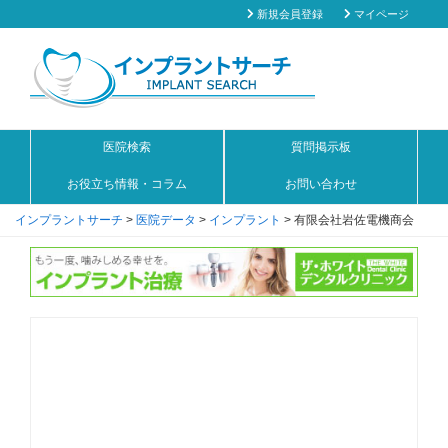
新規会員登録
マイページ
医院検索
質問掲示板
お役立ち情報・コラム
お問い合わせ
インプラントサーチ
>
医院データ
>
インプラント
>
有限会社岩佐電機商会