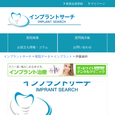
新規会員登録
マイページ
医院検索
質問掲示板
お役立ち情報・コラム
お問い合わせ
インプラントサーチ
>
医院データ
>
インプラント
>
伊藤歯科