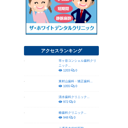
アクセスランキング
市ヶ谷コンシェル歯科クリ
ニック...
1203
0
東村山歯科・矯正歯科...
1055
0
清水歯科クリニック...
972
0
椿歯科クリニック...
948
0