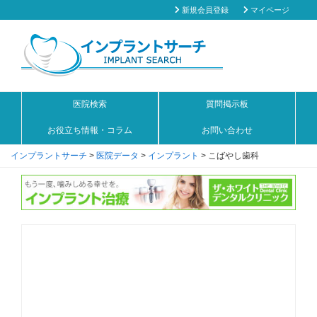
新規会員登録
マイページ
医院検索
質問掲示板
お役立ち情報・コラム
お問い合わせ
インプラントサーチ
>
医院データ
>
インプラント
>
こばやし歯科