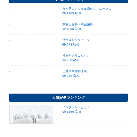
市ヶ谷コンシェル歯科クリニック...
1205
0
東村山歯科・矯正歯科...
1056
0
清水歯科クリニック...
973
0
椿歯科クリニック...
950
0
上通高木歯科医院...
929
0
人気記事ランキング
インプラントとは？...
1469
0