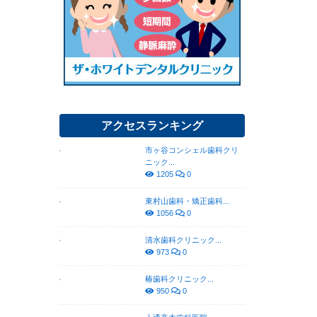
アクセスランキング
市ヶ谷コンシェル歯科クリ
ニック...
1205
0
東村山歯科・矯正歯科...
1056
0
清水歯科クリニック...
973
0
椿歯科クリニック...
950
0