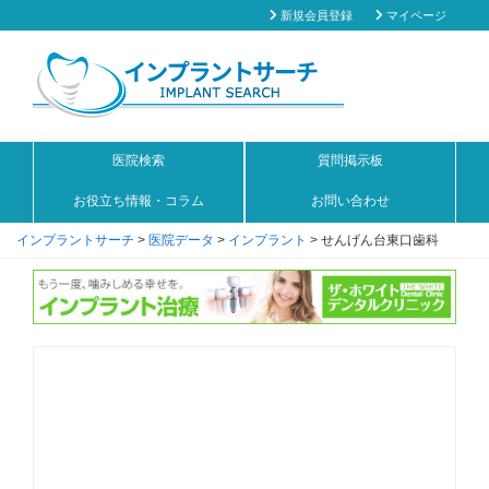
新規会員登録
マイページ
医院検索
質問掲示板
お役立ち情報・コラム
お問い合わせ
インプラントサーチ
>
医院データ
>
インプラント
>
せんげん台東口歯科