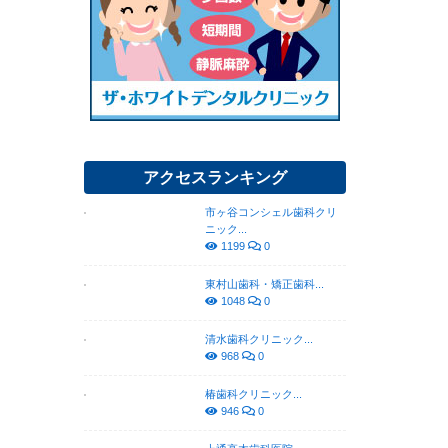
アクセスランキング
市ヶ谷コンシェル歯科クリ
ニック...
1199
0
東村山歯科・矯正歯科...
1048
0
清水歯科クリニック...
968
0
椿歯科クリニック...
946
0