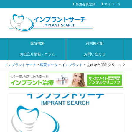
新規会員登録
マイページ
医院検索
質問掲示板
お役立ち情報・コラム
お問い合わせ
インプラントサーチ
>
医院データ
>
インプラント
>
あゆかわ歯科クリニック