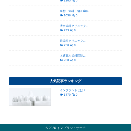
1205
0
東村山歯科・矯正歯科...
1056
0
清水歯科クリニック...
973
0
椿歯科クリニック...
950
0
上通高木歯科医院...
930
0
人気記事ランキング
インプラントとは？...
1470
0
© 2026 インプラントサーチ