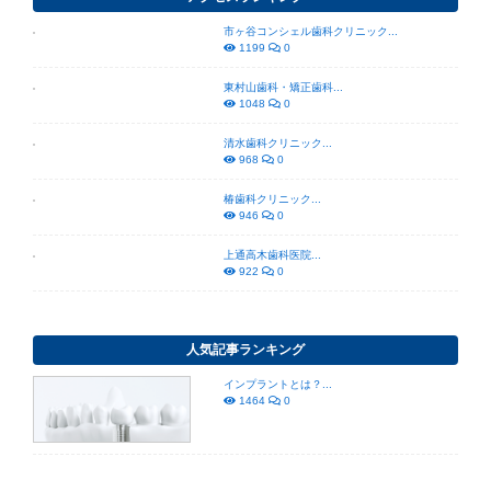
市ヶ谷コンシェル歯科クリニック...
1199
0
東村山歯科・矯正歯科...
1048
0
清水歯科クリニック...
968
0
椿歯科クリニック...
946
0
上通高木歯科医院...
922
0
人気記事ランキング
インプラントとは？...
1464
0