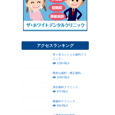
アクセスランキング
市ヶ谷コンシェル歯科クリ
ニック...
1205
0
東村山歯科・矯正歯科...
1056
0
清水歯科クリニック...
973
0
椿歯科クリニック...
950
0