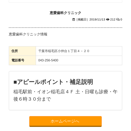
恵愛歯科クリニック
［掲載日］2019/11/13
212
0
恵愛歯科クリニック情報
住所
千葉市稲毛区小仲台１丁目４－２０
電話番号
043-256-5400
■アピールポイント・補足説明
稲毛駅前・イオン稲毛店４Ｆ 土・日曜も診療・午
後６時３０分まで
ホームページへ