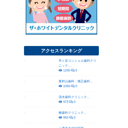
アクセスランキング
市ヶ谷コンシェル歯科クリ
ニック...
1205
0
東村山歯科・矯正歯科...
1056
0
清水歯科クリニック...
973
0
椿歯科クリニック...
950
0