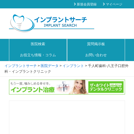
新規会員登録
マイページ
医院検索
質問掲示板
お役立ち情報・コラム
お問い合わせ
インプラントサーチ
>
医院データ
>
インプラント
>
千人町歯科‐八王子口腔外
科・インプラントクリニック