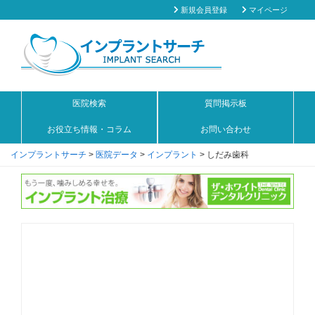
新規会員登録
マイページ
医院検索
質問掲示板
お役立ち情報・コラム
お問い合わせ
インプラントサーチ
>
医院データ
>
インプラント
>
しだみ歯科