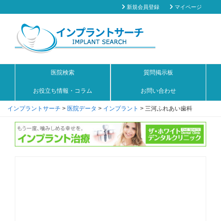
新規会員登録
マイページ
医院検索
質問掲示板
お役立ち情報・コラム
お問い合わせ
インプラントサーチ
>
医院データ
>
インプラント
>
三河ふれあい歯科