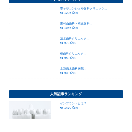
市ヶ谷コンシェル歯科クリニック...
1205
0
東村山歯科・矯正歯科...
1056
0
清水歯科クリニック...
973
0
椿歯科クリニック...
950
0
上通高木歯科医院...
930
0
人気記事ランキング
インプラントとは？...
1470
0