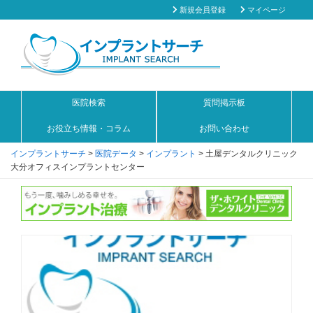
新規会員登録
マイページ
医院検索
質問掲示板
お役立ち情報・コラム
お問い合わせ
インプラントサーチ
>
医院データ
>
インプラント
>
土屋デンタルクリニック
大分オフィスインプラントセンター