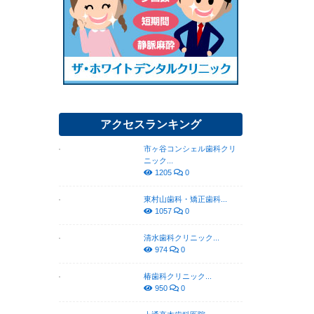
アクセスランキング
市ヶ谷コンシェル歯科クリ
ニック...
1205
0
東村山歯科・矯正歯科...
1057
0
清水歯科クリニック...
974
0
椿歯科クリニック...
950
0