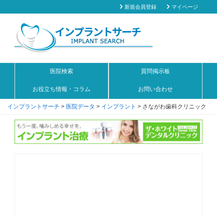
新規会員登録
マイページ
医院検索
質問掲示板
お役立ち情報・コラム
お問い合わせ
インプラントサーチ
>
医院データ
>
インプラント
>
さながわ歯科クリニック