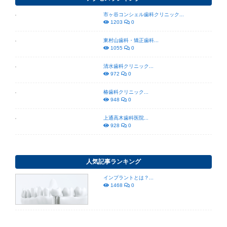
市ヶ谷コンシェル歯科クリニック...
1203
0
東村山歯科・矯正歯科...
1055
0
清水歯科クリニック...
972
0
椿歯科クリニック...
948
0
上通高木歯科医院...
928
0
人気記事ランキング
インプラントとは？...
1468
0