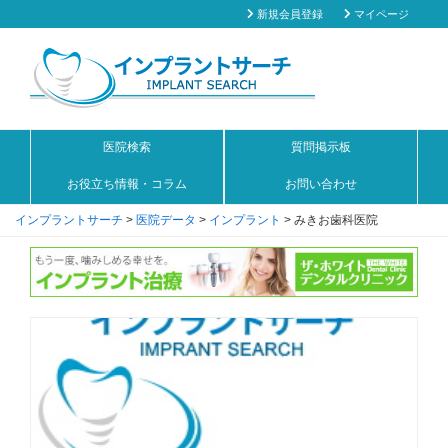
新規会員登録
マイページ
医院検索
質問掲示板
お役立ち情報・コラム
お問い合わせ
インプラントサーチ
>
医院データ
>
インプラント
>
みきお歯科医院